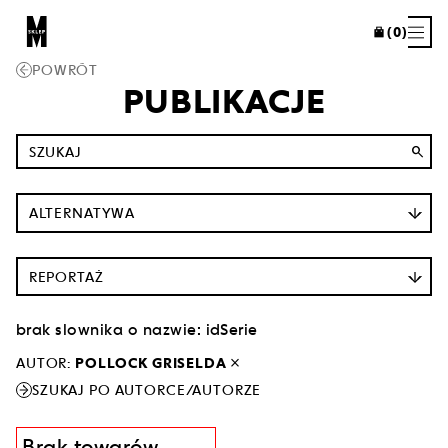
(0)
POWRÓT
PUBLIKACJE
search
ALTERNATYWA
REPORTAŻ
brak slownika o nazwie: idSerie
close
AUTOR:
POLLOCK GRISELDA
SZUKAJ PO AUTORCE/AUTORZE
Brak towarów.