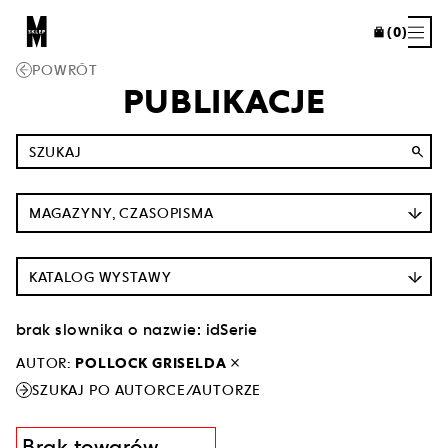
(0)
POWRÓT
PUBLIKACJE
search
MAGAZYNY, CZASOPISMA
KATALOG WYSTAWY
brak slownika o nazwie: idSerie
close
AUTOR:
POLLOCK GRISELDA
SZUKAJ PO AUTORCE/AUTORZE
Brak towarów.